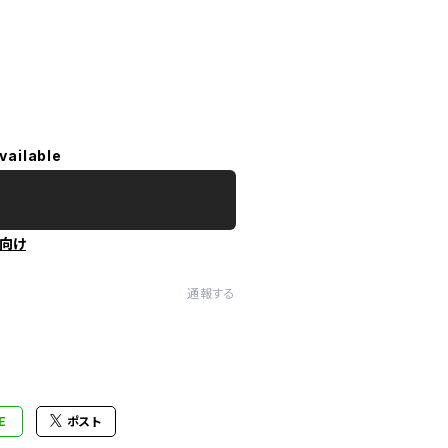
vailable
向け
通報する
E
ポスト