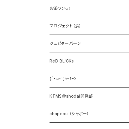
お茶ワンっ！
プロジェクト（浜）
ジュピターバーン
RëD BL!CKs
(｀・ω・´)ｼｬｷｰﾝ
KTMS＠shodai開発部
chapeau （シャポー）