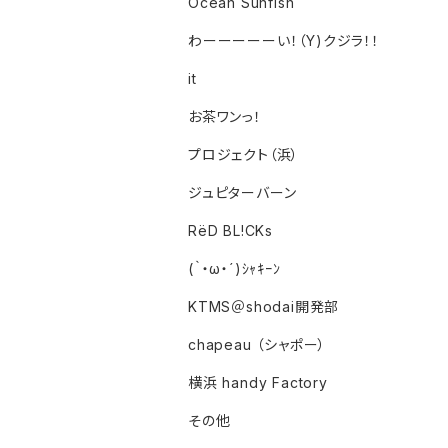
Ocean Sunfish
わーーーーーい！（Y)クジラ！！
it
お茶ワンっ！
プロジェクト（浜）
ジュピターバーン
RëD BL!CKs
(｀・ω・´)ｼｬｷｰﾝ
KTMS＠shodai開発部
chapeau （シャポー）
横浜 handy Factory
その他