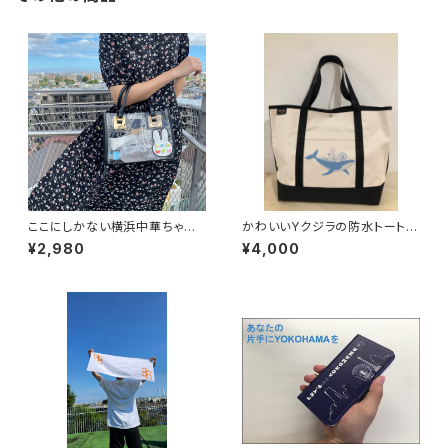
ここにしかない横浜中華ちゃん
かわいいYクジラの防水トートバ
の３wayポーチバッグ
ッグ
¥2,980
¥4,000