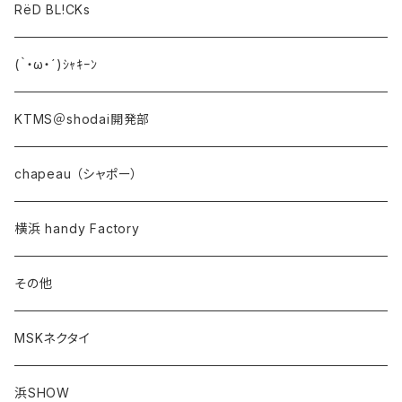
RëD BL!CKs
(｀・ω・´)ｼｬｷｰﾝ
KTMS＠shodai開発部
chapeau （シャポー）
横浜 handy Factory
その他
MSKネクタイ
浜SHOW