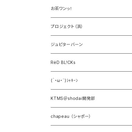
お茶ワンっ！
プロジェクト（浜）
ジュピターバーン
RëD BL!CKs
(｀・ω・´)ｼｬｷｰﾝ
KTMS＠shodai開発部
chapeau （シャポー）