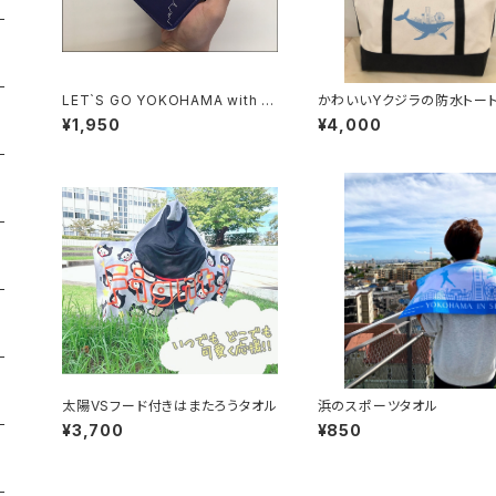
LET`S GO YOKOHAMA with シ
かわいいYクジラの防水トー
ョウちゃん
グ
¥1,950
¥4,000
太陽VSフード付きはまたろうタオル
浜のスポーツタオル
¥3,700
¥850