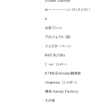
Ocean Sunfish
わーーーーーい！（Y)クジラ！！
it
お茶ワンっ！
プロジェクト（浜）
ジュピターバーン
RëD BL!CKs
(｀・ω・´)ｼｬｷｰﾝ
KTMS＠shodai開発部
chapeau （シャポー）
横浜 handy Factory
その他