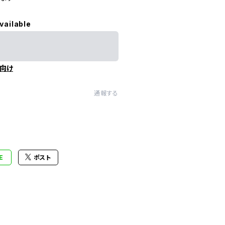
vailable
向け
通報する
E
ポスト