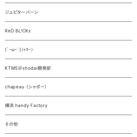
ジュピターバーン
RëD BL!CKs
(｀・ω・´)ｼｬｷｰﾝ
KTMS＠shodai開発部
chapeau （シャポー）
横浜 handy Factory
その他