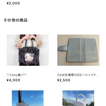
ラー）
¥3,000
その他の商品
♡2way痛バ♡
【ほぼ全機種対応】ハマハマケー
ス
¥4,000
¥2,500