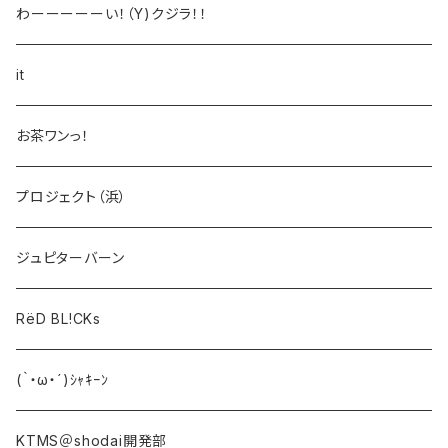
わーーーーーい！（Y)クジラ！！
it
お茶ワンっ！
プロジェクト（浜）
ジュピターバーン
RëD BL!CKs
(｀・ω・´)ｼｬｷｰﾝ
KTMS＠shodai開発部